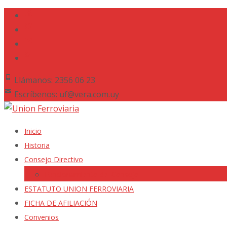
Llámanos: 2356 06 23
Escríbenos: uf@vera.com.uy
Saltar
Inicio
al
Historia
contenido
Consejo Directivo
Funcionamiento del Consejo
ESTATUTO UNION FERROVIARIA
FICHA DE AFILIACIÓN
Convenios