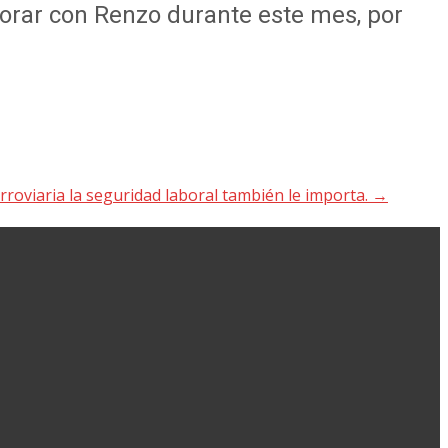
rar con Renzo durante este mes, por
rroviaria la seguridad laboral también le importa.
→