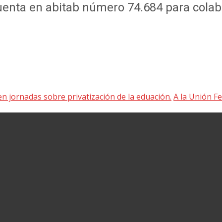
nta en abitab número 74.684 para colabo
 jornadas sobre privatización de la eduación.
A la Unión Fe