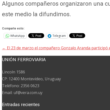
Algunos compañeros organizaron una cue
este medio la difundimos.
Comparte esto:
WhatsApp
Telegram
←
El 23 de marzo el compañero Gonzalo Aranda participó en
Navegación
de
UNIÓN FERROVIARIA
entradas
Lincoln 1586
CP: 12400 Montevideo, Uruguay
Teléfono: 2356 0623
Email: uf@vera.com.uy
Entradas recientes