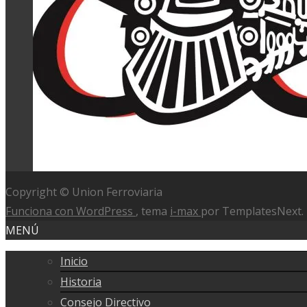
Copyright © Union Ferroviaria
Funciona con WordPress
, tema
i-max
por TemplatesNext.
MENÚ
Inicio
Historia
Consejo Directivo