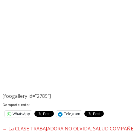
[foogallery id=”2789″]
Comparte esto:
WhatsApp
Telegram
←
La CLASE TRABAJADORA NO OLVIDA, SALUD COMPAÑ
Navegación