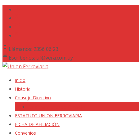
Llámanos: 2356 06 23
Escríbenos: uf@vera.com.uy
Saltar
Inicio
al
Historia
contenido
Consejo Directivo
Funcionamiento del Consejo
ESTATUTO UNION FERROVIARIA
FICHA DE AFILIACIÓN
Convenios