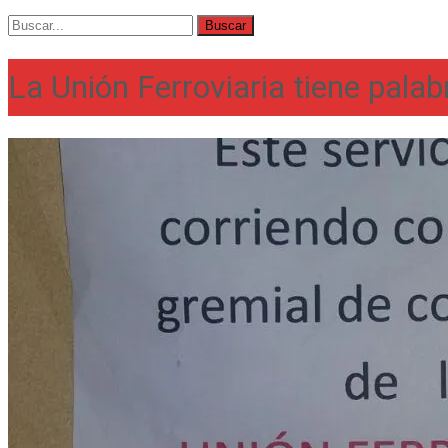
Buscar
por:
La Unión Ferroviaria tiene palab