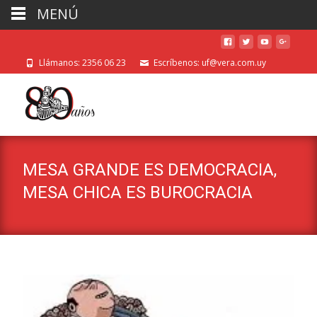
MENÚ
Llámanos: 2356 06 23
Escríbenos: uf@vera.com.uy
MESA GRANDE ES DEMOCRACIA,
MESA CHICA ES BUROCRACIA