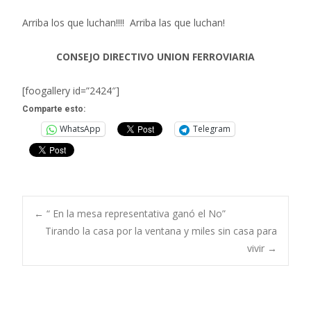
Arriba los que luchan!!!! Arriba las que luchan!
CONSEJO DIRECTIVO UNION FERROVIARIA
[foogallery id=”2424″]
Comparte esto:
WhatsApp
Telegram
Navegación
←
“ En la mesa representativa ganó el No”
Tirando la casa por la ventana y miles sin casa para
vivir
→
de