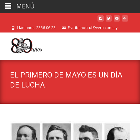
MENÚ
Llámanos: 2356 06 23
Escríbenos: uf@vera.com.uy
EL PRIMERO DE MAYO ES UN DÍA
DE LUCHA.