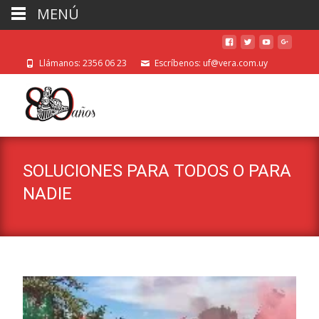
MENÚ
Llámanos: 2356 06 23
Escríbenos: uf@vera.com.uy
SOLUCIONES PARA TODOS O PARA
NADIE