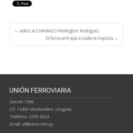
Navegación
←
Adiós al CHAMACO Wellington Rodriguez
El ferrocarril que a nadie le importa
→
de
entradas
UNIÓN FERROVIARIA
Lincoln 1586
CP: 12400 Montevideo, Uruguay
Teléfono: 2356 0623
Email: uf@vera.com.uy